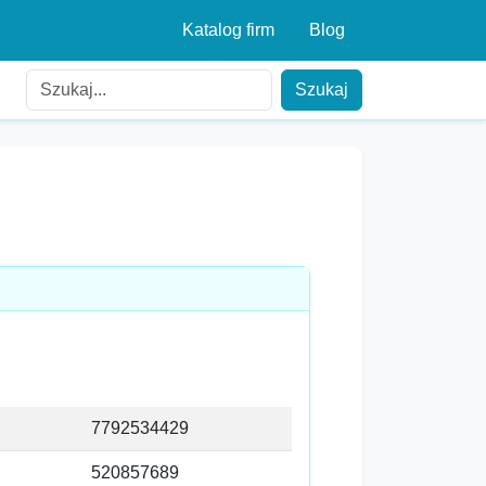
Katalog firm
Blog
Szukaj
7792534429
520857689