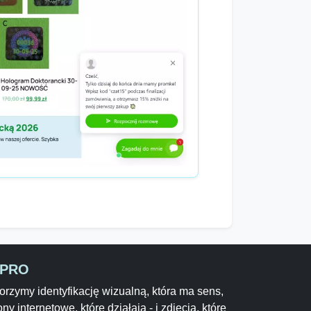
-PRO
rzymy identyfikację wizualną, która ma sens,
ony internetowe, które działają - i zdjęcia, które