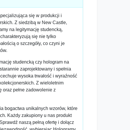
cjalizująca się w produkcji i
rskich. Z siedzibą w New Castle,
ramy na legitymację studencką,
harakteryzują się nie tylko
ością o szczegóły, co czyni je
tów.
tymację studencką czy hologram na
 starannie zaprojektowany i spełnia
cechuje wysoka trwałość i wyraźność
kolekcjonerskich. Z wieloletnim
 oraz pełne zadowolenie z
cia bogactwa unikalnych wzorów, które
ch. Każdy zakupiony u nas produkt
 Sprawdź naszą pełną ofertę i dołącz
 niezawodność, wybierając Hologramy