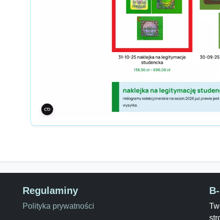
Regulaminy
B
Polityka prywatności
Two
str