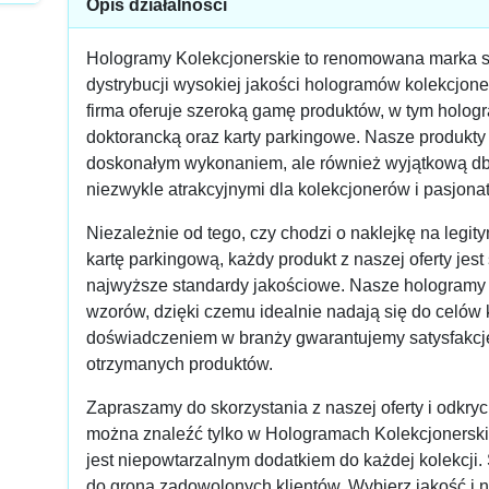
Opis działalności
Hologramy Kolekcjonerskie to renomowana marka spe
dystrybucji wysokiej jakości hologramów kolekcjone
firma oferuje szeroką gamę produktów, w tym holog
doktorancką oraz karty parkingowe. Nasze produkty c
doskonałym wykonaniem, ale również wyjątkową dbał
niezwykle atrakcyjnymi dla kolekcjonerów i pasjona
Niezależnie od tego, czy chodzi o naklejkę na legi
kartę parkingową, każdy produkt z naszej oferty jest
najwyższe standardy jakościowe. Nasze hologramy 
wzorów, dzięki czemu idealnie nadają się do celów 
doświadczeniem w branży gwarantujemy satysfakcję
otrzymanych produktów.
Zapraszamy do skorzystania z naszej oferty i odkry
można znaleźć tylko w Hologramach Kolekcjonerski
jest niepowtarzalnym dodatkiem do każdej kolekcji.
do grona zadowolonych klientów. Wybierz jakość i