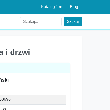
Katalog firm
Blog
Szukaj
 i drzwi
ński
58696
563