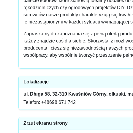
palecie kolorów, które stanowią idealny dodatek do 
rękodzielniczych czy ogrodowych projektów DIY. Dz
surowców nasze produkty charakteryzują się trwałoś
je niezastąpionymi w każdej sytuacji wymagającej s
Zapraszamy do zapoznania się z pełną ofertą produk
każdy znajdzie coś dla siebie. Skorzystaj z możliw
producenta i ciesz się niezawodnością naszych pro
współpracy, aby wspólnie tworzyć przestrzenie peł
Lokalizacje
ul. Długa 58, 32-310 Kwaśniów Górny, olkuski, m
Telefon: +48698 671 742
Zrzut ekranu strony