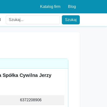
Katalog firm
Blog
l
Szukaj
 Spółka Cywilna Jerzy
6372208906