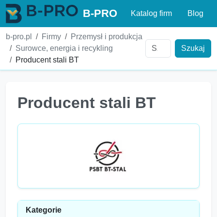
B-PRO
Katalog firm
Blog
b-pro.pl
Firmy
Przemysł i produkcja
Surowce, energia i recykling
Szukaj
Producent stali BT
Producent stali BT
Kategorie