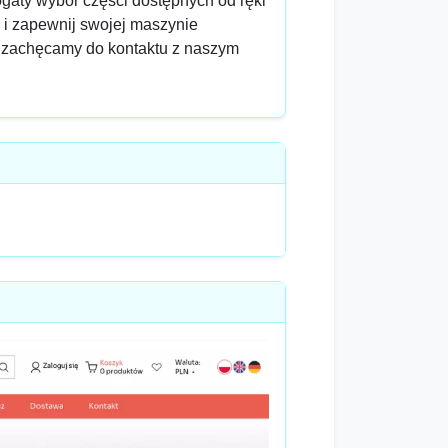
bogaty wybór części dostępnych od ręki
l i zapewnij swojej maszynie
h zachęcamy do kontaktu z naszym