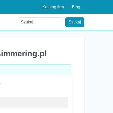
Katalog firm
Blog
Szukaj
simmering.pl
k