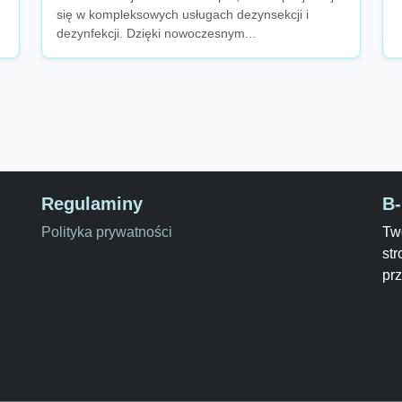
się w kompleksowych usługach dezynsekcji i
dezynfekcji. Dzięki nowoczesnym...
Regulaminy
B
Polityka prywatności
Two
str
pr