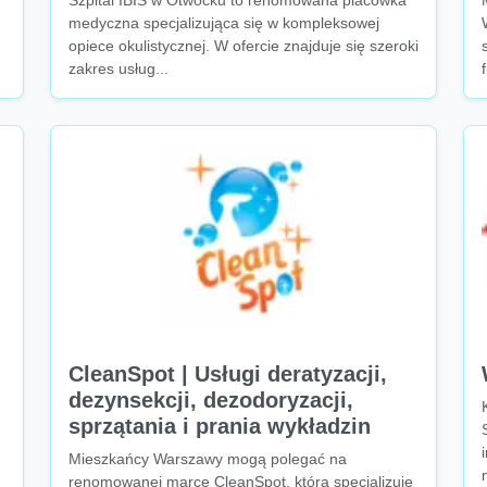
Szpital IBIS w Otwocku to renomowana placówka
medyczna specjalizująca się w kompleksowej
opiece okulistycznej. W ofercie znajduje się szeroki
zakres usług...
CleanSpot | Usługi deratyzacji,
dezynsekcji, dezodoryzacji,
sprzątania i prania wykładzin
Mieszkańcy Warszawy mogą polegać na
renomowanej marce CleanSpot, która specjalizuje