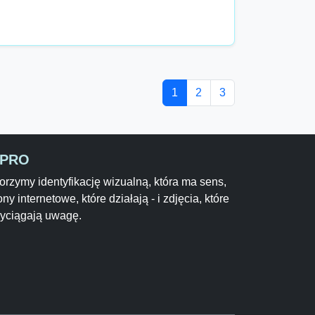
1
2
3
-PRO
rzymy identyfikację wizualną, która ma sens,
ony internetowe, które działają - i zdjęcia, które
zyciągają uwagę.