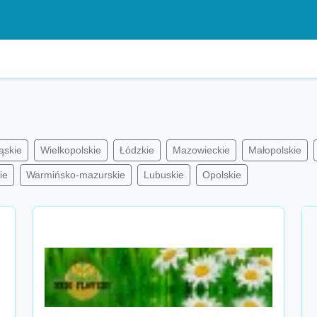
ąskie
Wielkopolskie
Łódzkie
Mazowieckie
Małopolskie
ie
Warmińsko-mazurskie
Lubuskie
Opolskie