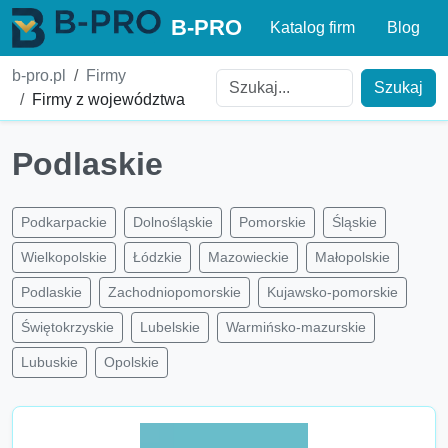
B-PRO
Katalog firm
Blog
b-pro.pl
Firmy
Szukaj
Firmy z województwa
Podlaskie
Podkarpackie
Dolnośląskie
Pomorskie
Śląskie
Wielkopolskie
Łódzkie
Mazowieckie
Małopolskie
Podlaskie
Zachodniopomorskie
Kujawsko-pomorskie
Świętokrzyskie
Lubelskie
Warmińsko-mazurskie
Lubuskie
Opolskie