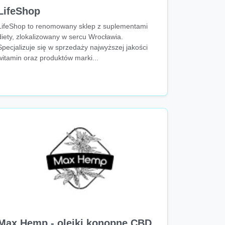
LifeShop
LifeShop to renomowany sklep z suplementami
diety, zlokalizowany w sercu Wrocławia.
Specjalizuje się w sprzedaży najwyższej jakości
witamin oraz produktów marki...
Max Hemp - olejki konopne CBD