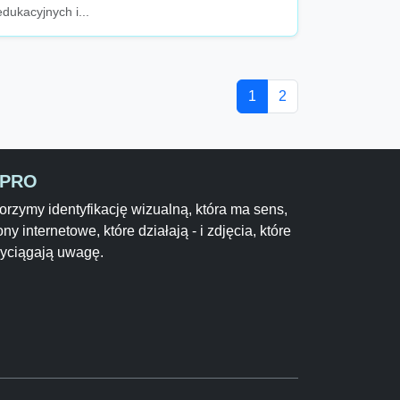
edukacyjnych i...
1
2
-PRO
rzymy identyfikację wizualną, która ma sens,
ony internetowe, które działają - i zdjęcia, które
zyciągają uwagę.