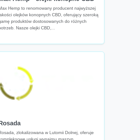
Max Hemp to renomowany producent najwyższej
jakości olejków konopnych CBD, oferujący szeroką
gamę produktów dostosowanych do różnych
potrzeb. Nasze olejki CBD,...
Rosada
Rosada, zlokalizowana w Lutomii Dolnej, oferuje
kompleksowe usługi wynajmu maszyn