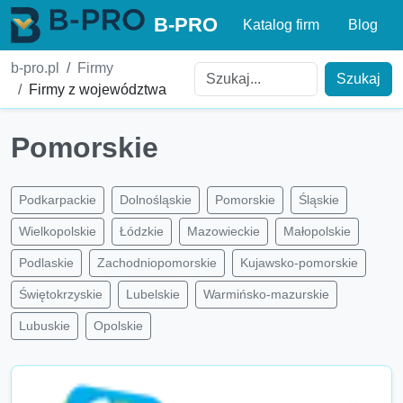
B-PRO
Katalog firm
Blog
b-pro.pl
Firmy
Szukaj
Firmy z województwa
Pomorskie
Podkarpackie
Dolnośląskie
Pomorskie
Śląskie
Wielkopolskie
Łódzkie
Mazowieckie
Małopolskie
Podlaskie
Zachodniopomorskie
Kujawsko-pomorskie
Świętokrzyskie
Lubelskie
Warmińsko-mazurskie
Lubuskie
Opolskie