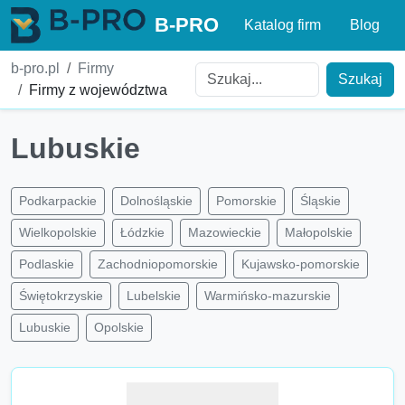
B-PRO
Katalog firm
Blog
b-pro.pl
Firmy
Szukaj
Firmy z województwa
Lubuskie
Podkarpackie
Dolnośląskie
Pomorskie
Śląskie
Wielkopolskie
Łódzkie
Mazowieckie
Małopolskie
Podlaskie
Zachodniopomorskie
Kujawsko-pomorskie
Świętokrzyskie
Lubelskie
Warmińsko-mazurskie
Lubuskie
Opolskie