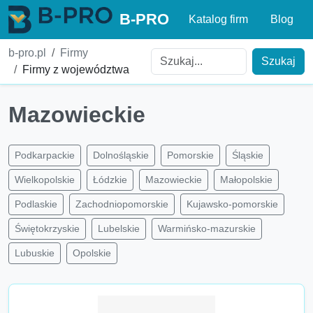
B-PRO
Katalog firm
Blog
b-pro.pl
Firmy
Szukaj
Firmy z województwa
Mazowieckie
Podkarpackie
Dolnośląskie
Pomorskie
Śląskie
Wielkopolskie
Łódzkie
Mazowieckie
Małopolskie
Podlaskie
Zachodniopomorskie
Kujawsko-pomorskie
Świętokrzyskie
Lubelskie
Warmińsko-mazurskie
Lubuskie
Opolskie