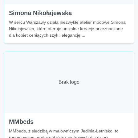
Simona Nikołajewska
W sercu Warszawy działa niezwykłe atelier modowe Simona
Nikołajewska, które oferuje unikalne kreacje przeznaczone
dla kobiet ceniących szyk i elegancję....
Brak logo
MMbeds
MMbeds, z siedzibą w malowniczym Jedlnia-Letnisko, to
renomowany producent łóżek piętrowych dla dzieci,