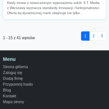
Kiedy mowa o nowoczesnym wyposażeniu szkół, S.T. Media
z Warszawy wyznacza standardy innowacji i funkcjonalności.
Oferta tej dynamicznej marki obejmuje nie tylko...
1
2
3
1 - 15 z 41 wpisów
Menu
Strona główna
Zaloguj się
Dodaj firmę
Przypomnij hasło
Blog
Kontakt
Mapa strony