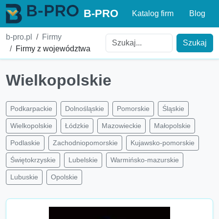
B-PRO
Katalog firm
Blog
b-pro.pl
Firmy
Szukaj
Firmy z województwa
Wielkopolskie
Podkarpackie
Dolnośląskie
Pomorskie
Śląskie
Wielkopolskie
Łódzkie
Mazowieckie
Małopolskie
Podlaskie
Zachodniopomorskie
Kujawsko-pomorskie
Świętokrzyskie
Lubelskie
Warmińsko-mazurskie
Lubuskie
Opolskie