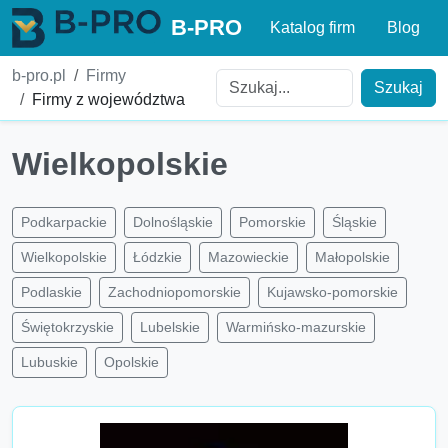
B-PRO
Katalog firm
Blog
b-pro.pl
Firmy
Szukaj
Firmy z województwa
Wielkopolskie
Podkarpackie
Dolnośląskie
Pomorskie
Śląskie
Wielkopolskie
Łódzkie
Mazowieckie
Małopolskie
Podlaskie
Zachodniopomorskie
Kujawsko-pomorskie
Świętokrzyskie
Lubelskie
Warmińsko-mazurskie
Lubuskie
Opolskie