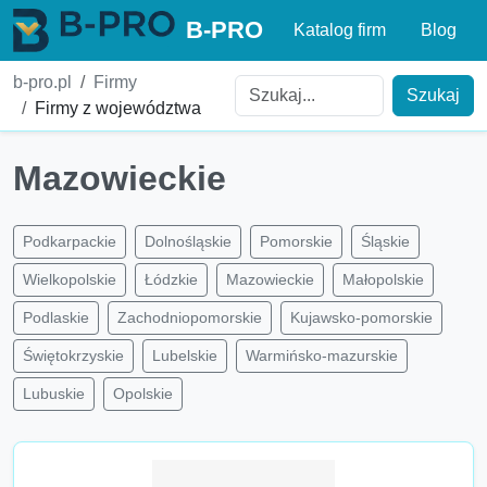
B-PRO
Katalog firm
Blog
b-pro.pl
Firmy
Szukaj
Firmy z województwa
Mazowieckie
Podkarpackie
Dolnośląskie
Pomorskie
Śląskie
Wielkopolskie
Łódzkie
Mazowieckie
Małopolskie
Podlaskie
Zachodniopomorskie
Kujawsko-pomorskie
Świętokrzyskie
Lubelskie
Warmińsko-mazurskie
Lubuskie
Opolskie