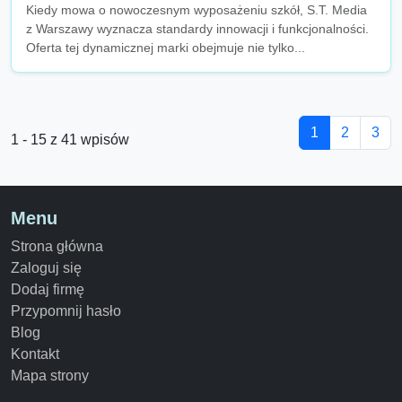
Kiedy mowa o nowoczesnym wyposażeniu szkół, S.T. Media
z Warszawy wyznacza standardy innowacji i funkcjonalności.
Oferta tej dynamicznej marki obejmuje nie tylko...
1
2
3
1 - 15 z 41 wpisów
Menu
Strona główna
Zaloguj się
Dodaj firmę
Przypomnij hasło
Blog
Kontakt
Mapa strony