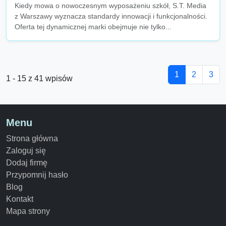
Kiedy mowa o nowoczesnym wyposażeniu szkół, S.T. Media
z Warszawy wyznacza standardy innowacji i funkcjonalności.
Oferta tej dynamicznej marki obejmuje nie tylko...
1
2
3
1 - 15 z 41 wpisów
Menu
Strona główna
Zaloguj się
Dodaj firmę
Przypomnij hasło
Blog
Kontakt
Mapa strony