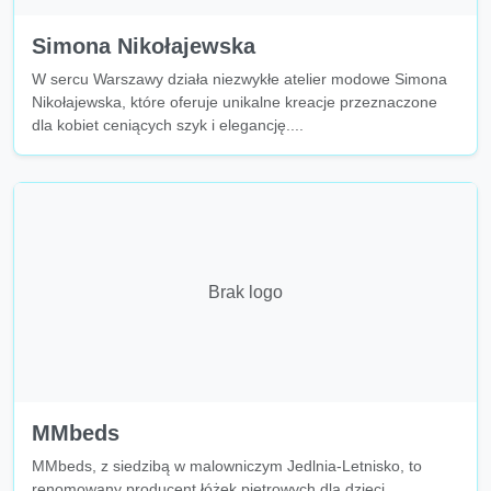
Simona Nikołajewska
W sercu Warszawy działa niezwykłe atelier modowe Simona
Nikołajewska, które oferuje unikalne kreacje przeznaczone
dla kobiet ceniących szyk i elegancję....
Brak logo
MMbeds
MMbeds, z siedzibą w malowniczym Jedlnia-Letnisko, to
renomowany producent łóżek piętrowych dla dzieci,