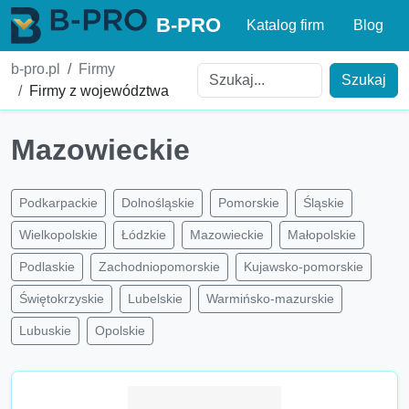
B-PRO
Katalog firm
Blog
b-pro.pl
Firmy
Szukaj
Firmy z województwa
Mazowieckie
Podkarpackie
Dolnośląskie
Pomorskie
Śląskie
Wielkopolskie
Łódzkie
Mazowieckie
Małopolskie
Podlaskie
Zachodniopomorskie
Kujawsko-pomorskie
Świętokrzyskie
Lubelskie
Warmińsko-mazurskie
Lubuskie
Opolskie