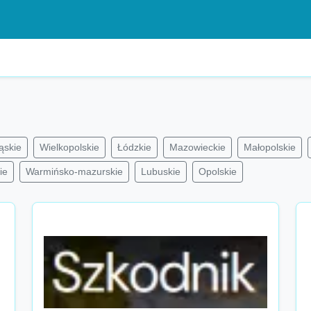
ąskie
Wielkopolskie
Łódzkie
Mazowieckie
Małopolskie
ie
Warmińsko-mazurskie
Lubuskie
Opolskie