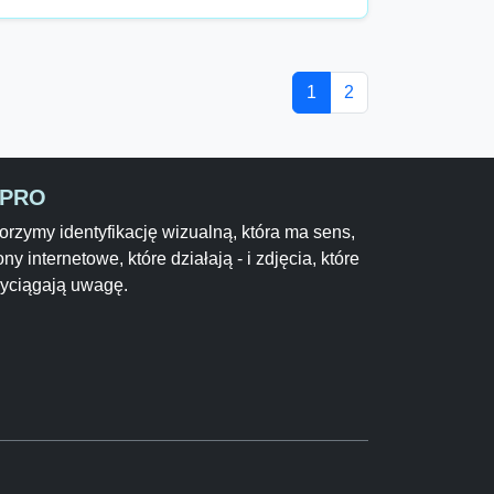
1
2
-PRO
rzymy identyfikację wizualną, która ma sens,
ony internetowe, które działają - i zdjęcia, które
zyciągają uwagę.