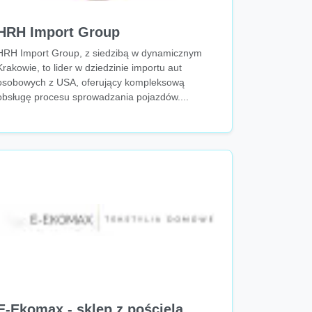
HRH Import Group
HRH Import Group, z siedzibą w dynamicznym
Krakowie, to lider w dziedzinie importu aut
osobowych z USA, oferujący kompleksową
obsługę procesu sprowadzania pojazdów....
E-Ekomax - sklep z pościelą