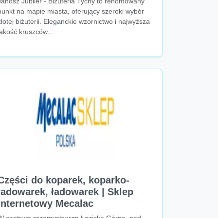
Janosz Jubiler - Biżuteria Tychy to renomowany
punkt na mapie miasta, oferujący szeroki wybór
złotej biżuterii. Eleganckie wzornictwo i najwyższa
jakość kruszców...
Części do koparek, koparko-
ładowarek, ładowarek | Sklep
internetowy Mecalac