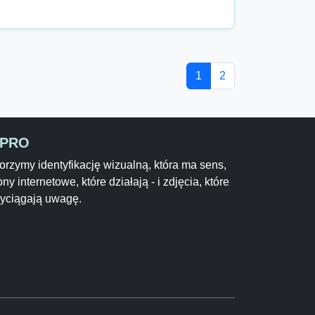
1
2
-PRO
rzymy identyfikację wizualną, która ma sens,
ony internetowe, które działają - i zdjęcia, które
zyciągają uwagę.