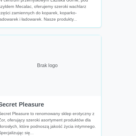
W centrum przemysłowym Łaziska Górne, pod
szyldem Mecalac, oferujemy szeroki wachlarz
części zamiennych do koparek, koparko-
ładowarek i ładowarek. Nasze produkty...
Brak logo
Secret Pleasure
Secret Pleasure to renomowany sklep erotyczny z
Żor, oferujący szeroki asortyment produktów dla
dorosłych, które podnoszą jakość życia intymnego.
Specjalizując się...