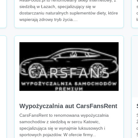
RealFoods.pl to renomowany sklep internetowy, z
siedzibą w Łazach, specjalizujący się w
dostarczaniu naturalnych suplementów diety, które
wspierają zdrowy tryb życia....
Wypożyczalnia aut CarsFansRent
CarsFansRent to renomowana wypożyczalnia
samochodów z siedzibą w sercu Katowic,
specjalizująca się w wynajmie luksusowych i
sportowych pojazdów. W ofercie firmy...