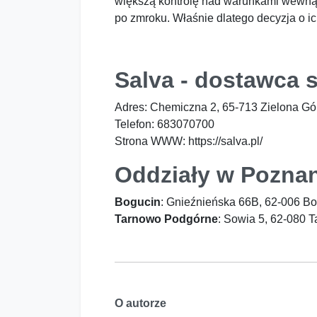
większą kontrolę nad warunkami wewnątr
po zmroku. Właśnie dlatego decyzja o ic
Salva - dostawca s
Adres: Chemiczna 2, 65-713 Zielona Gó
Telefon: 683070700
Strona WWW: https://salva.pl/
Oddziały w Pozna
Bogucin
: Gnieźnieńska 66B, 62-006 Bo
Tarnowo Podgórne
: Sowia 5, 62-080 
O autorze