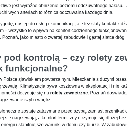
liwe jest wyraźne obniżenie poziomu odczuwalnego hałasu. Dl
chliwych arteriach to różnica odczuwalna każdego dnia.
odę, dostęp do usług i komunikacji, ale też stały kontakt z 
um – wszystko to wpływa na komfort codziennego funkcjonowan
. Poznań, jako miasto o zwartej zabudowie i gęstej siatce dróg
 pod kontrolą – czy rolety z
ak funkcjonalne?
ę w Polsce zjawiskiem powtarzalnym. Mieszkania z dużymi przes
agrzewają. Klimatyzacja bywa kosztowna w eksploatacji i nie k
uchomości decyduje się na
rolety zewnętrzne
. Poznań doświadcz
agrzewanie szyb i wnętrz.
słoneczne zostaje zatrzymane przed szybą, zamiast przenikać 
j się nagrzewają, a komfort termiczny utrzymuje się dłużej be
energii i stabilniejsze warunki w domu czy biurze. W zabudowi