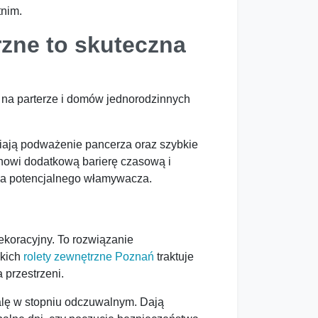
tnim.
rzne to skuteczna
 na parterze i domów jednorodzinnych
iają podważenie pancerza oraz szybkie
anowi dodatkową barierę czasową i
ęca potencjalnego włamywacza.
ekoracyjny. To rozwiązanie
skich
rolety zewnętrzne Poznań
traktuje
 przestrzeni.
kalę w stopniu odczuwalnym. Dają