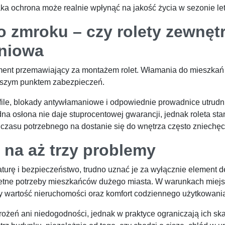
aka ochrona może realnie wpłynąć na jakość życia w sezonie le
 zmroku – czy rolety zewnęt
aniowa
ument przemawiający za montażem rolet. Włamania do mieszkań
abszym punktem zabezpieczeń.
le, blokady antywłamaniowe i odpowiednie prowadnice utrudn
na osłona nie daje stuprocentowej gwarancji, jednak roleta st
 czasu potrzebnego na dostanie się do wnętrza często zniech
 na aż trzy problemy
aturę i bezpieczeństwo, trudno uznać je za wyłącznie element d
retne potrzeby mieszkańców dużego miasta. W warunkach miej
y wartość nieruchomości oraz komfort codziennego użytkowania
grożeń ani niedogodności, jednak w praktyce ograniczają ich s