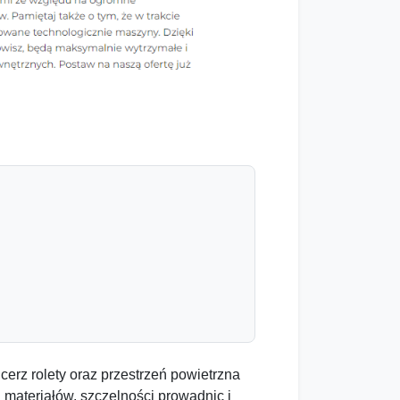
rz rolety oraz przestrzeń powietrzna
 materiałów, szczelności prowadnic i