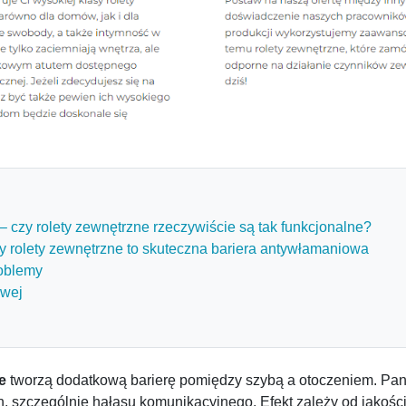
 – czy rolety zewnętrzne rzeczywiście są tak funkcjonalne?
 rolety zewnętrzne to skuteczna bariera antywłamaniowa
roblemy
owej
e
tworzą dodatkową barierę pomiędzy szybą a otoczeniem. Pance
, szczególnie hałasu komunikacyjnego. Efekt zależy od jakości