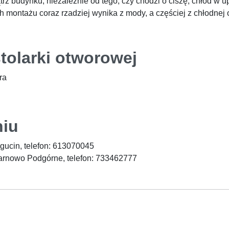
z budynku, niezależnie od tego, czy chodzi o ciszę, chłód w u
h montażu coraz rzadziej wynika z mody, a częściej z chłodnej 
tolarki otworowej
ra
niu
gucin, telefon: 613070045
Tarnowo Podgórne, telefon: 733462777