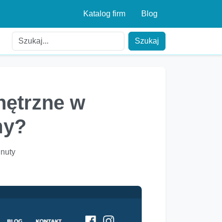
Katalog firm
Blog
Szukaj
wnętrzne w
my?
inuty