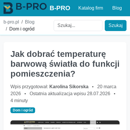
B-PRO
Katalog firm
Blog
b-pro.pl
Blog
Szukaj
Dom i ogród
Jak dobrać temperaturę
barwową światła do funkcji
pomieszczenia?
Wpis przygotował:
Karolina Sikorska
•
20 marca
2026
•
Ostatnia aktualizacja wpisu 28.07.2026
•
4 minuty
Dom i ogród