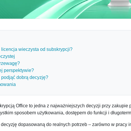
 licencja wieczysta od subskrypcji?
eczystej
przewagę?
ej perspektywie?
k podjąć dobrą decyzję?
amowania
rypcją Office to jedna z najważniejszych decyzji przy zakupie
wszystkim sposobem użytkowania, dostępem do funkcji i długote
 decyzję dopasowaną do realnych potrzeb – zarówno w pracy in