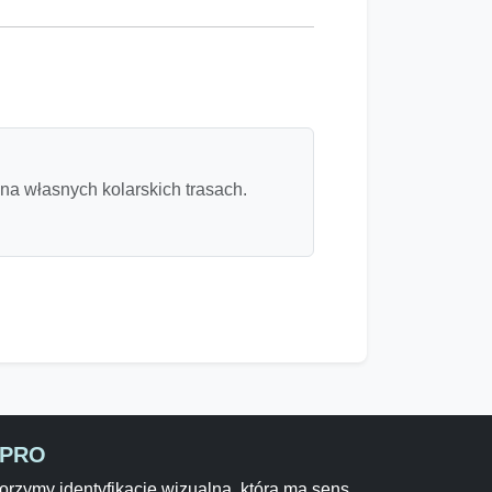
 na własnych kolarskich trasach.
-PRO
rzymy identyfikację wizualną, która ma sens,