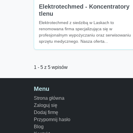
Elektrotechmed - Koncentratory
tlenu
Elektrotechmed z siedzibą w Laskach to
renomowana firma specjalizująca się w
profesjonalnym wypożyczaniu oraz serwisowaniu
sprzętu medycznego. Nasza oferta...
1 - 5 z 5 wpisów
Menu
Strona główna
Zaloguj się
Dodaj firmę
Przypomnij hasło
Blog