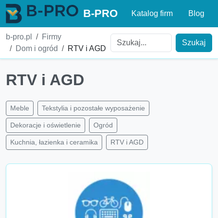
B-PRO
Katalog firm
Blog
b-pro.pl
Firmy
Szukaj
Dom i ogród
RTV i AGD
RTV i AGD
Meble
Tekstylia i pozostałe wyposażenie
Dekoracje i oświetlenie
Ogród
Kuchnia, łazienka i ceramika
RTV i AGD