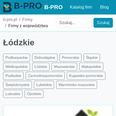
B-PRO
Katalog firm
Blog
b-pro.pl
Firmy
Szukaj
Firmy z województwa
Łódzkie
Podkarpackie
Dolnośląskie
Pomorskie
Śląskie
Wielkopolskie
Łódzkie
Mazowieckie
Małopolskie
Podlaskie
Zachodniopomorskie
Kujawsko-pomorskie
Świętokrzyskie
Lubelskie
Warmińsko-mazurskie
Lubuskie
Opolskie