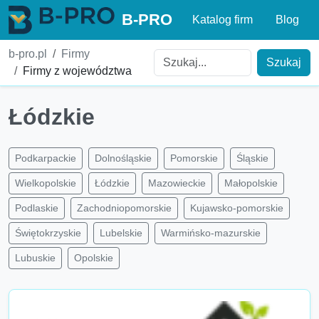
B-PRO
Katalog firm
Blog
b-pro.pl
Firmy
Szukaj
Firmy z województwa
Łódzkie
Podkarpackie
Dolnośląskie
Pomorskie
Śląskie
Wielkopolskie
Łódzkie
Mazowieckie
Małopolskie
Podlaskie
Zachodniopomorskie
Kujawsko-pomorskie
Świętokrzyskie
Lubelskie
Warmińsko-mazurskie
Lubuskie
Opolskie