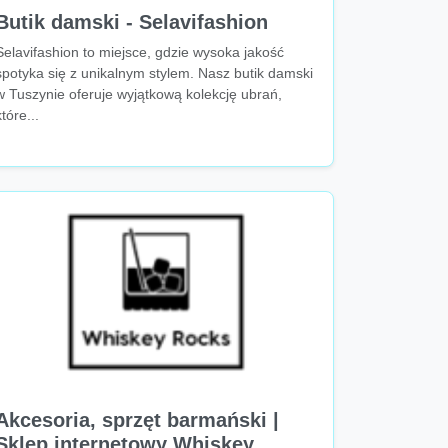
Butik damski - Selavifashion
Selavifashion to miejsce, gdzie wysoka jakość
spotyka się z unikalnym stylem. Nasz butik damski
w Tuszynie oferuje wyjątkową kolekcję ubrań,
które...
Akcesoria, sprzęt barmański |
Sklep internetowy Whiskey