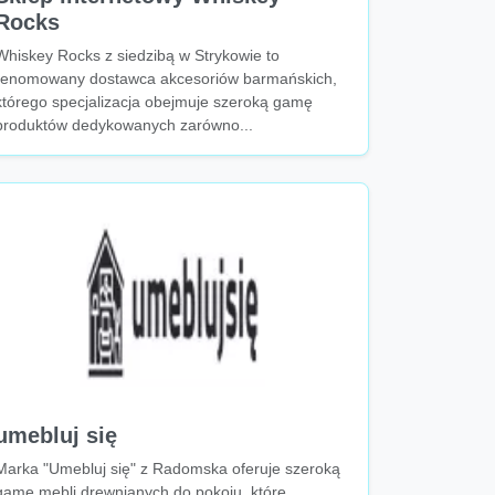
Rocks
Whiskey Rocks z siedzibą w Strykowie to
renomowany dostawca akcesoriów barmańskich,
którego specjalizacja obejmuje szeroką gamę
produktów dedykowanych zarówno...
umebluj się
Marka "Umebluj się" z Radomska oferuje szeroką
gamę mebli drewnianych do pokoju, które