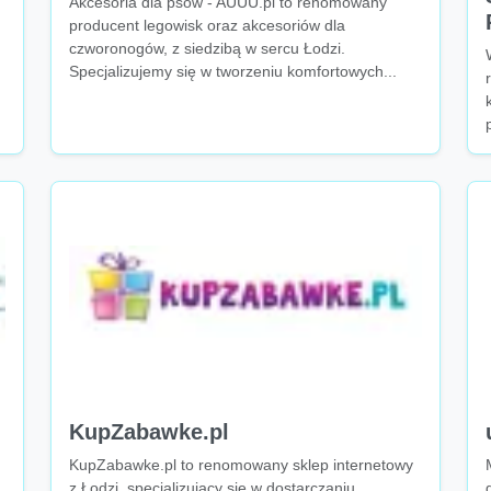
Akcesoria dla psów - AUUU.pl to renomowany
producent legowisk oraz akcesoriów dla
czworonogów, z siedzibą w sercu Łodzi.
Specjalizujemy się w tworzeniu komfortowych...
KupZabawke.pl
KupZabawke.pl to renomowany sklep internetowy
z Łodzi, specjalizujący się w dostarczaniu