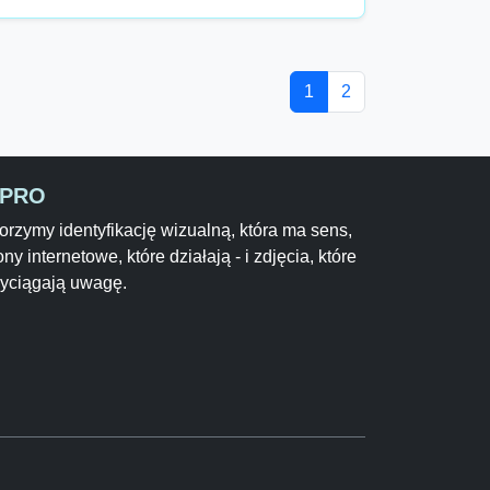
1
2
-PRO
rzymy identyfikację wizualną, która ma sens,
ony internetowe, które działają - i zdjęcia, które
zyciągają uwagę.