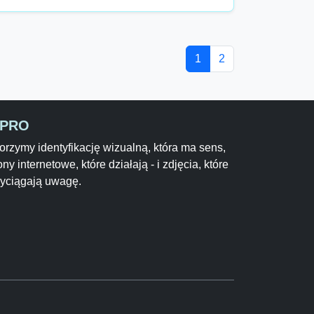
1
2
-PRO
rzymy identyfikację wizualną, która ma sens,
ony internetowe, które działają - i zdjęcia, które
zyciągają uwagę.