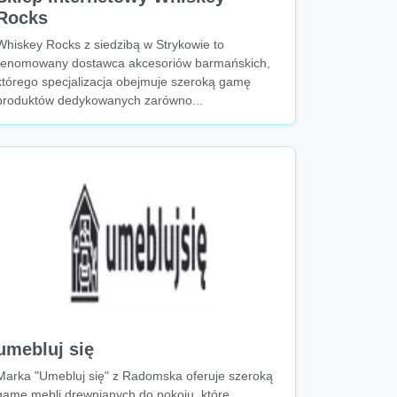
Rocks
Whiskey Rocks z siedzibą w Strykowie to
renomowany dostawca akcesoriów barmańskich,
którego specjalizacja obejmuje szeroką gamę
produktów dedykowanych zarówno...
umebluj się
Marka "Umebluj się" z Radomska oferuje szeroką
gamę mebli drewnianych do pokoju, które