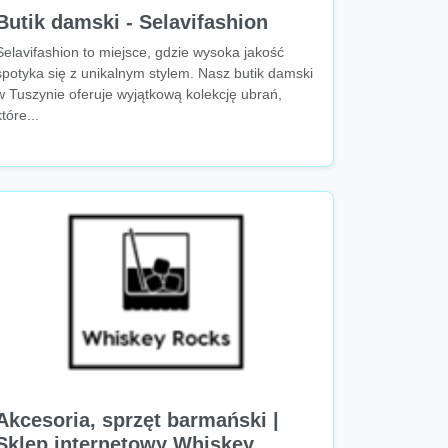
Butik damski - Selavifashion
Selavifashion to miejsce, gdzie wysoka jakość
spotyka się z unikalnym stylem. Nasz butik damski
w Tuszynie oferuje wyjątkową kolekcję ubrań,
które...
Akcesoria, sprzęt barmański |
Sklep internetowy Whiskey