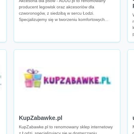
Akcesoria dla psów - AUUU.pl to renomowany
producent legowisk oraz akcesoriów dla
czworonogów, z siedzibą w sercu Łodzi.
Specjalizujemy się w tworzeniu komfortowych...
KupZabawke.pl
KupZabawke.pl to renomowany sklep internetowy
z Łodzi, specjalizujący się w dostarczaniu