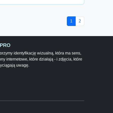
1
2
-PRO
rzymy identyfikację wizualną, która ma sens,
ony internetowe, które działają - i zdjęcia, które
zyciągają uwagę.