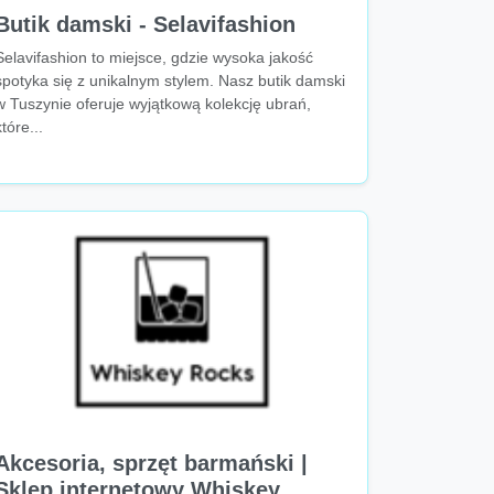
Butik damski - Selavifashion
Selavifashion to miejsce, gdzie wysoka jakość
spotyka się z unikalnym stylem. Nasz butik damski
w Tuszynie oferuje wyjątkową kolekcję ubrań,
które...
Akcesoria, sprzęt barmański |
Sklep internetowy Whiskey