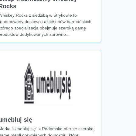
Rocks
Whiskey Rocks z siedzibą w Strykowie to
renomowany dostawca akcesoriów barmańskich,
którego specjalizacja obejmuje szeroką gamę
produktów dedykowanych zarówno...
umebluj się
Marka "Umebluj się" z Radomska oferuje szeroką
gamę mebli drewnianych do pokoju, które