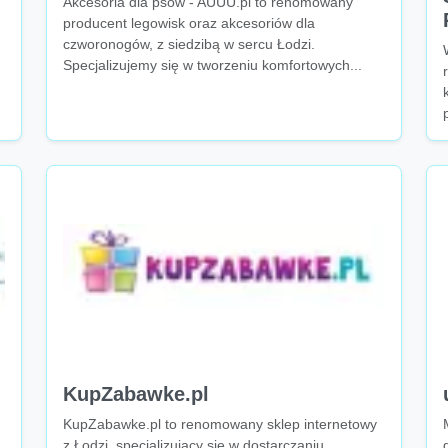
Akcesoria dla psów - AUUU.pl to renomowany
producent legowisk oraz akcesoriów dla
czworonogów, z siedzibą w sercu Łodzi.
Specjalizujemy się w tworzeniu komfortowych...
KupZabawke.pl
KupZabawke.pl to renomowany sklep internetowy
z Łodzi, specjalizujący się w dostarczaniu