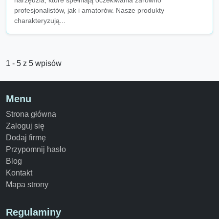
narzędzia, które spełniają oczekiwania zarówno
profesjonalistów, jak i amatorów. Nasze produkty
charakteryzują...
1 - 5 z 5 wpisów
Menu
Strona główna
Zaloguj się
Dodaj firmę
Przypomnij hasło
Blog
Kontakt
Mapa strony
Regulaminy