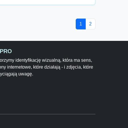
1
2
-PRO
rzymy identyfikację wizualną, która ma sens,
ony internetowe, które działają - i zdjęcia, które
zyciągają uwagę.