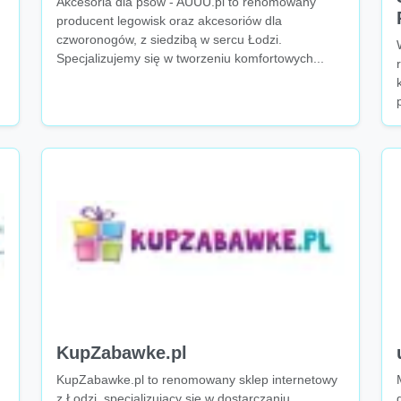
Akcesoria dla psów - AUUU.pl to renomowany
producent legowisk oraz akcesoriów dla
czworonogów, z siedzibą w sercu Łodzi.
Specjalizujemy się w tworzeniu komfortowych...
KupZabawke.pl
KupZabawke.pl to renomowany sklep internetowy
z Łodzi, specjalizujący się w dostarczaniu