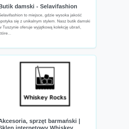
Butik damski - Selavifashion
Selavifashion to miejsce, gdzie wysoka jakość
spotyka się z unikalnym stylem. Nasz butik damski
w Tuszynie oferuje wyjątkową kolekcję ubrań,
które...
Akcesoria, sprzęt barmański |
Sklep internetowy Whiskey