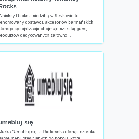
Rocks
Whiskey Rocks z siedzibą w Strykowie to
renomowany dostawca akcesoriów barmańskich,
którego specjalizacja obejmuje szeroką gamę
produktów dedykowanych zarówno...
umebluj się
Marka "Umebluj się" z Radomska oferuje szeroką
gamę mebli drewnianych do pokoju, które