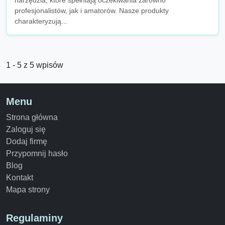
narzędzia, które spełniają oczekiwania zarówno
profesjonalistów, jak i amatorów. Nasze produkty
charakteryzują...
1 - 5 z 5 wpisów
Menu
Strona główna
Zaloguj się
Dodaj firmę
Przypomnij hasło
Blog
Kontakt
Mapa strony
Regulaminy